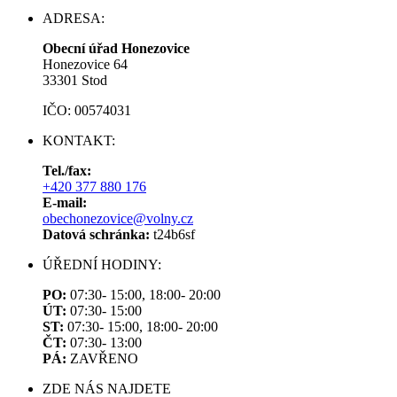
ADRESA:
Obecní úřad Honezovice
Honezovice 64
33301 Stod
IČO: 00574031
KONTAKT:
Tel./fax:
+420 377 880 176
E-mail:
obechonezovice@volny.cz
Datová schránka:
t24b6sf
ÚŘEDNÍ HODINY:
PO:
07:30- 15:00, 18:00- 20:00
ÚT:
07:30- 15:00
ST:
07:30- 15:00, 18:00- 20:00
ČT:
07:30- 13:00
PÁ:
ZAVŘENO
ZDE NÁS NAJDETE