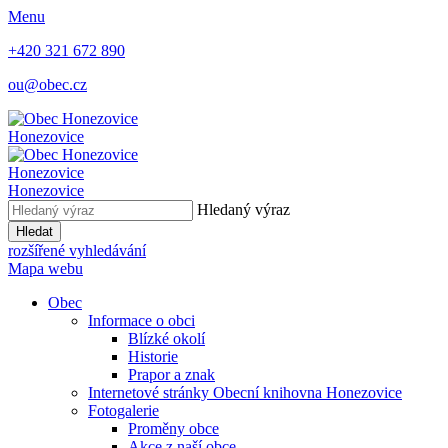
Menu
+420 321 672 890
ou@obec.cz
Honezovice
Honezovice
Honezovice
Hledaný výraz
Hledat
rozšířené vyhledávání
Mapa webu
Obec
Informace o obci
Blízké okolí
Historie
Prapor a znak
Internetové stránky Obecní knihovna Honezovice
Fotogalerie
Proměny obce
Akce z naší obce