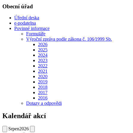
Obecní úřad
Úřední deska
e-podatelna
Povinné informace
Formuláře
Výroční zpráva podle zákona č. 106⁄1999 Sb.
2026
2025
2024
2023
2022
2021
2020
2019
2018
2017
2016
Dotazy a odpovědi
Kalendář akcí
Srpen
2026