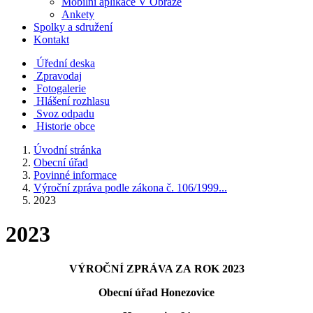
Mobilní aplikace V Obraze
Ankety
Spolky a sdružení
Kontakt
Úřední deska
Zpravodaj
Fotogalerie
Hlášení rozhlasu
Svoz odpadu
Historie obce
Úvodní stránka
Obecní úřad
Povinné informace
Výroční zpráva podle zákona č. 106/1999...
2023
2023
VÝROČNÍ ZPRÁVA ZA ROK 202
3
Obecní úřad Honezovice