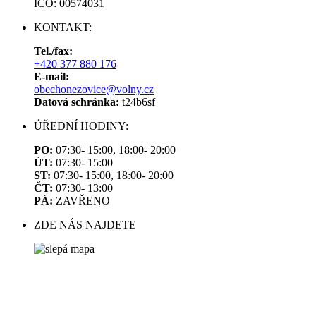
IČO: 00574031
KONTAKT:
Tel./fax:
+420 377 880 176
E-mail:
obechonezovice@volny.cz
Datová schránka:
t24b6sf
ÚŘEDNÍ HODINY:
PO:
07:30- 15:00, 18:00- 20:00
ÚT:
07:30- 15:00
ST:
07:30- 15:00, 18:00- 20:00
ČT:
07:30- 13:00
PÁ:
ZAVŘENO
ZDE NÁS NAJDETE