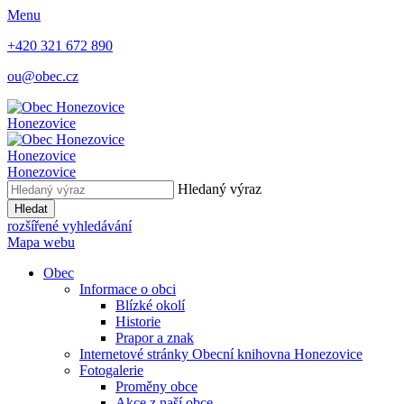
Menu
+420 321 672 890
ou@obec.cz
Honezovice
Honezovice
Honezovice
Hledaný výraz
Hledat
rozšířené vyhledávání
Mapa webu
Obec
Informace o obci
Blízké okolí
Historie
Prapor a znak
Internetové stránky Obecní knihovna Honezovice
Fotogalerie
Proměny obce
Akce z naší obce