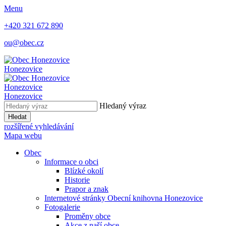
Menu
+420 321 672 890
ou@obec.cz
Honezovice
Honezovice
Honezovice
Hledaný výraz
Hledat
rozšířené vyhledávání
Mapa webu
Obec
Informace o obci
Blízké okolí
Historie
Prapor a znak
Internetové stránky Obecní knihovna Honezovice
Fotogalerie
Proměny obce
Akce z naší obce