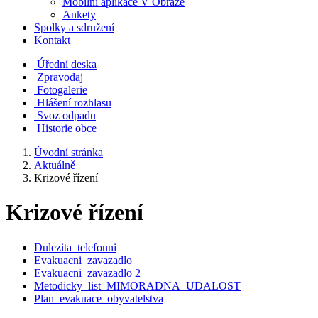
Mobilní aplikace V Obraze
Ankety
Spolky a sdružení
Kontakt
Úřední deska
Zpravodaj
Fotogalerie
Hlášení rozhlasu
Svoz odpadu
Historie obce
Úvodní stránka
Aktuálně
Krizové řízení
Krizové řízení
Dulezita_telefonni
Evakuacni_zavazadlo
Evakuacni_zavazadlo 2
Metodicky_list_MIMORADNA_UDALOST
Plan_evakuace_obyvatelstva