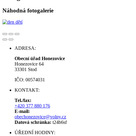
Náhodná fotogalerie
ADRESA:
Obecní úřad Honezovice
Honezovice 64
33301 Stod
IČO: 00574031
KONTAKT:
Tel./fax:
+420 377 880 176
E-mail:
obechonezovice@volny.cz
Datová schránka:
t24b6sf
ÚŘEDNÍ HODINY: