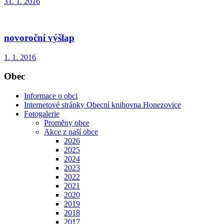
31. 1. 2016
novoroční výšlap
1. 1. 2016
Obec
Informace o obci
Internetové stránky Obecní knihovna Honezovice
Fotogalerie
Proměny obce
Akce z naší obce
2026
2025
2024
2023
2022
2021
2020
2019
2018
2017