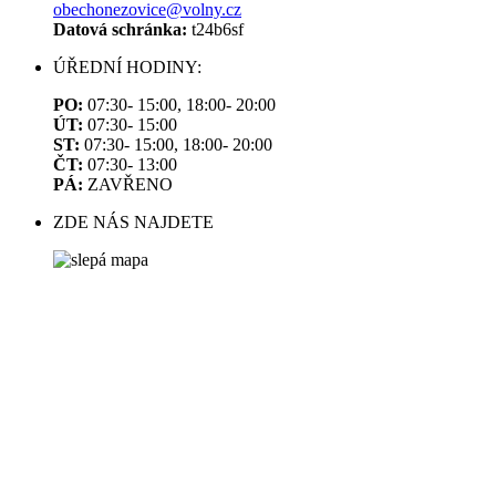
obechonezovice@volny.cz
Datová schránka:
t24b6sf
ÚŘEDNÍ HODINY:
PO:
07:30- 15:00, 18:00- 20:00
ÚT:
07:30- 15:00
ST:
07:30- 15:00, 18:00- 20:00
ČT:
07:30- 13:00
PÁ:
ZAVŘENO
ZDE NÁS NAJDETE