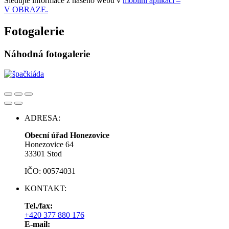
Sledujte informace z našeho webu v
mobilní aplikaci –
V OBRAZE.
Fotogalerie
Náhodná fotogalerie
ADRESA:
Obecní úřad Honezovice
Honezovice 64
33301 Stod
IČO: 00574031
KONTAKT:
Tel./fax:
+420 377 880 176
E-mail: