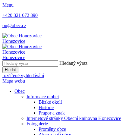
Menu
+420 321 672 890
ou@obec.cz
Honezovice
Honezovice
Honezovice
Hledaný výraz
Hledat
rozšířené vyhledávání
Mapa webu
Obec
Informace o obci
Blízké okolí
Historie
Prapor a znak
Internetové stránky Obecní knihovna Honezovice
Fotogalerie
Proměny obce
Akce z naší obce