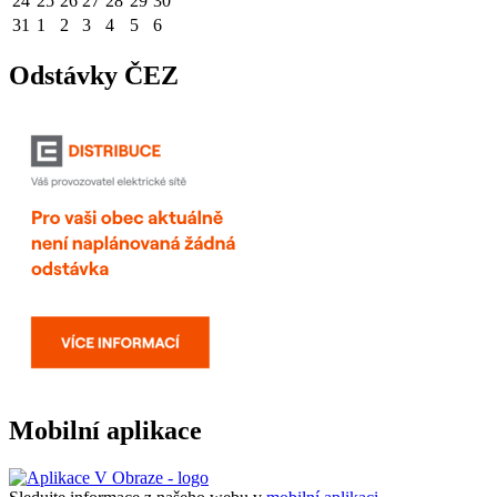
24
25
26
27
28
29
30
31
1
2
3
4
5
6
Odstávky ČEZ
Mobilní aplikace