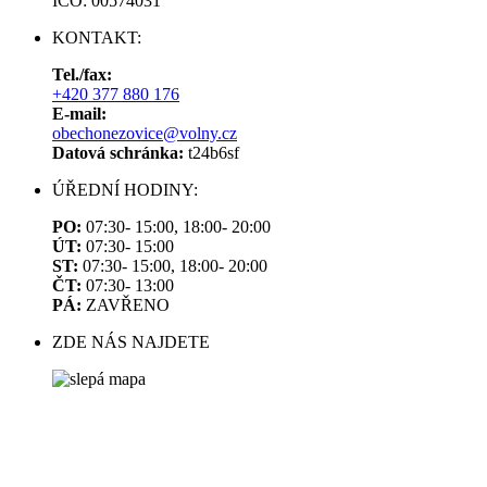
IČO: 00574031
KONTAKT:
Tel./fax:
+420 377 880 176
E-mail:
obechonezovice@volny.cz
Datová schránka:
t24b6sf
ÚŘEDNÍ HODINY:
PO:
07:30- 15:00, 18:00- 20:00
ÚT:
07:30- 15:00
ST:
07:30- 15:00, 18:00- 20:00
ČT:
07:30- 13:00
PÁ:
ZAVŘENO
ZDE NÁS NAJDETE