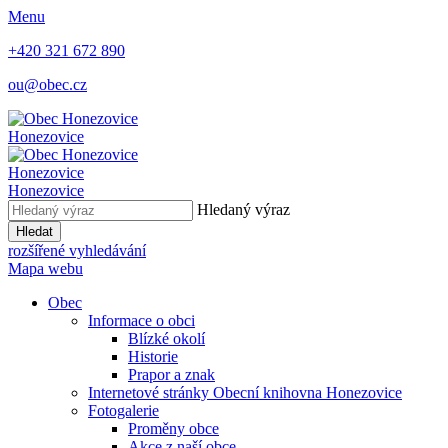
Menu
+420 321 672 890
ou@obec.cz
Honezovice
Honezovice
Honezovice
Hledaný výraz
Hledat
rozšířené vyhledávání
Mapa webu
Obec
Informace o obci
Blízké okolí
Historie
Prapor a znak
Internetové stránky Obecní knihovna Honezovice
Fotogalerie
Proměny obce
Akce z naší obce