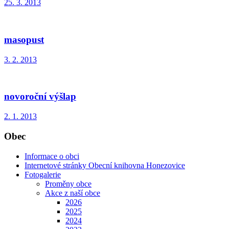
25. 3. 2013
masopust
3. 2. 2013
novoroční výšlap
2. 1. 2013
Obec
Informace o obci
Internetové stránky Obecní knihovna Honezovice
Fotogalerie
Proměny obce
Akce z naší obce
2026
2025
2024