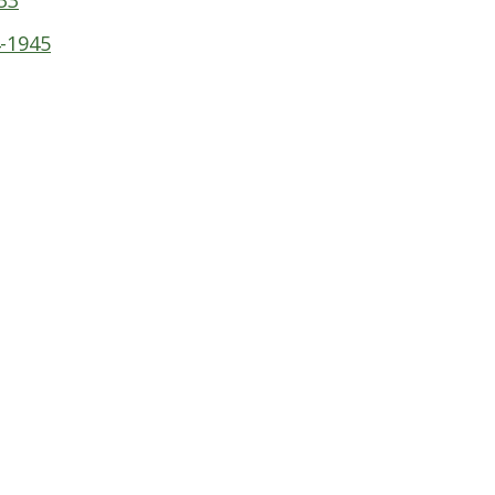
33
4-1945