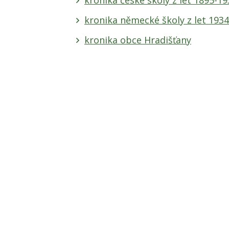
kronika české školy z let 1895-19
kronika německé školy z let 193
kronika obce Hradišťany