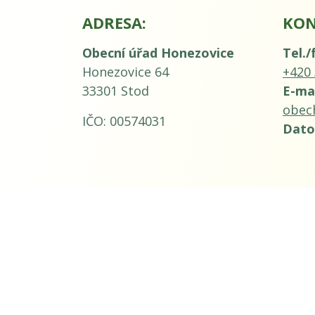
ADRESA:
KON
Obecní úřad Honezovice
Tel./
Honezovice 64
+420 
33301 Stod
E-mai
obec
IČO: 00574031
Dato