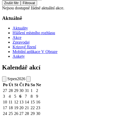
Zrušit filtr
Filtrovat
Nejsou dostupné žádné aktuální akce.
Aktuálně
Aktuality
Hlášení místního rozhlasu
Akce
Zpravodaj
Krizové řízení
Mobilní aplikace V Obraze
Ankety
Kalendář akcí
Srpen
2026
Po
Út
St
Čt
Pá
So
Ne
27
28
29
30
31
1
2
3
4
5
6
7
8
9
10
11
12
13
14
15
16
17
18
19
20
21
22
23
24
25
26
27
28
29
30