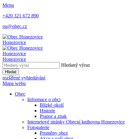
Menu
+420 321 672 890
ou@obec.cz
Honezovice
Honezovice
Honezovice
Hledaný výraz
Hledat
rozšířené vyhledávání
Mapa webu
Obec
Informace o obci
Blízké okolí
Historie
Prapor a znak
Internetové stránky Obecní knihovna Honezovice
Fotogalerie
Proměny obce
Akce z naší obce