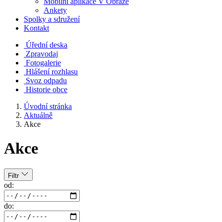
Mobilní aplikace V Obraze
Ankety
Spolky a sdružení
Kontakt
Úřední deska
Zpravodaj
Fotogalerie
Hlášení rozhlasu
Svoz odpadu
Historie obce
Úvodní stránka
Aktuálně
Akce
Akce
Filtr
od:
do: