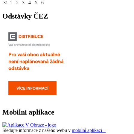
31
1
2
3
4
5
6
Odstávky ČEZ
Mobilní aplikace
Sledujte informace z našeho webu v
mobilní aplikaci –