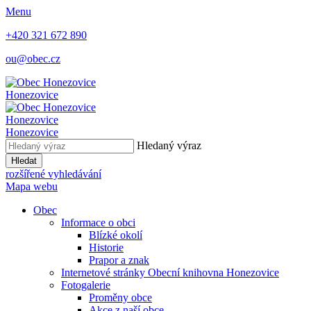
Menu
+420 321 672 890
ou@obec.cz
Honezovice
Honezovice
Honezovice
Hledaný výraz
Hledat
rozšířené vyhledávání
Mapa webu
Obec
Informace o obci
Blízké okolí
Historie
Prapor a znak
Internetové stránky Obecní knihovna Honezovice
Fotogalerie
Proměny obce
Akce z naší obce