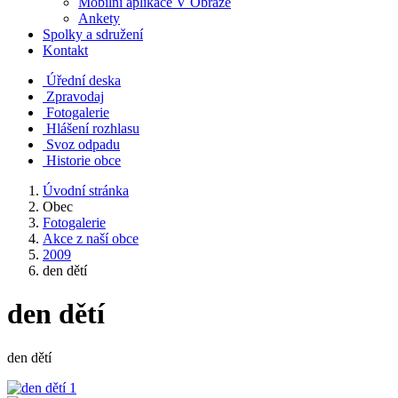
Mobilní aplikace V Obraze
Ankety
Spolky a sdružení
Kontakt
Úřední deska
Zpravodaj
Fotogalerie
Hlášení rozhlasu
Svoz odpadu
Historie obce
Úvodní stránka
Obec
Fotogalerie
Akce z naší obce
2009
den dětí
den dětí
den dětí