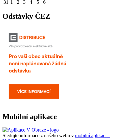
31
1
2
3
4
5
6
Odstávky ČEZ
Mobilní aplikace
Sledujte informace z našeho webu v
mobilní aplikaci –