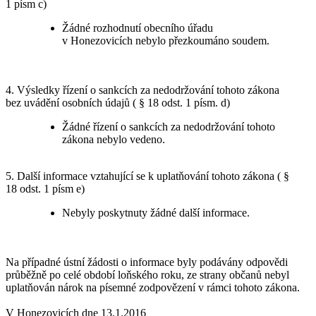
1 písm c)
Žádné rozhodnutí obecního úřadu
v Honezovicích nebylo přezkoumáno soudem.
4. Výsledky řízení o sankcích za nedodržování tohoto zákona
bez uvádění osobních údajů ( § 18 odst. 1 písm. d)
Žádné řízení o sankcích za nedodržování tohoto
zákona nebylo vedeno.
5. Další informace vztahující se k uplatňování tohoto zákona ( §
18 odst. 1 písm e)
Nebyly poskytnuty žádné další informace.
Na případné ústní žádosti o informace byly podávány odpovědi
průběžně po celé období loňského roku, ze strany občanů nebyl
uplatňován nárok na písemné zodpovězení v rámci tohoto zákona.
V Honezovicích dne 13.1.2016