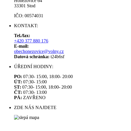
Honezovice 64
33301 Stod
IČO: 00574031
KONTAKT:
Tel./fax:
+420 377 880 176
E-mail:
obechonezovice@volny.cz
Datová schránka:
t24b6sf
ÚŘEDNÍ HODINY:
PO:
07:30- 15:00, 18:00- 20:00
ÚT:
07:30- 15:00
ST:
07:30- 15:00, 18:00- 20:00
ČT:
07:30- 13:00
PÁ:
ZAVŘENO
ZDE NÁS NAJDETE