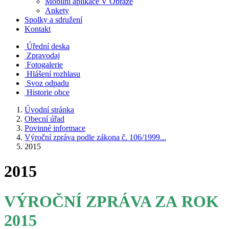
Mobilní aplikace V Obraze
Ankety
Spolky a sdružení
Kontakt
Úřední deska
Zpravodaj
Fotogalerie
Hlášení rozhlasu
Svoz odpadu
Historie obce
Úvodní stránka
Obecní úřad
Povinné informace
Výroční zpráva podle zákona č. 106/1999...
2015
2015
VÝROČNÍ ZPRÁVA ZA ROK
2015