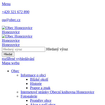
Menu
+420 321 672 890
ou@obec.cz
Honezovice
Honezovice
Honezovice
Hledaný výraz
Hledat
rozšířené vyhledávání
Mapa webu
Obec
Informace o obci
Blízké okolí
Historie
Prapor a znak
Internetové stránky Obecní knihovna Honezovice
Fotogalerie
Proměny obce
Akce z naší obce