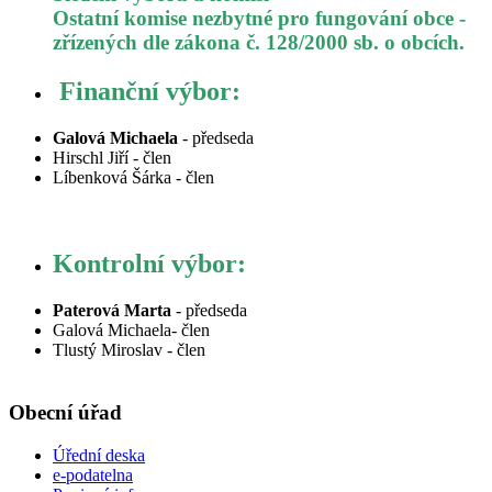
Ostatní komise nezbytné pro fungování obce -
zřízených dle zákona č. 128/2000 sb. o obcích.
Finanční výbor:
Galová Michaela
- předseda
Hirschl Jiří - člen
Líbenková Šárka - člen
Kontrolní výbor:
Paterová Marta
- předseda
Galová Michaela- člen
Tlustý Miroslav - člen
Obecní úřad
Úřední deska
e-podatelna