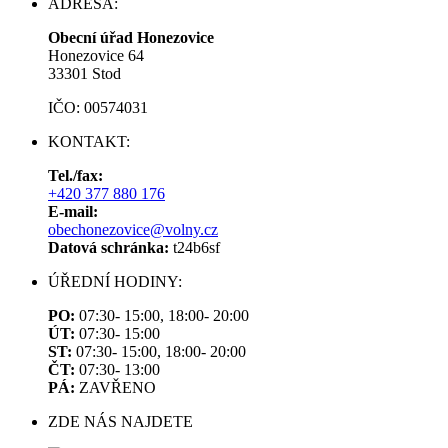
ADRESA:
Obecní úřad Honezovice
Honezovice 64
33301 Stod
IČO: 00574031
KONTAKT:
Tel./fax:
+420 377 880 176
E-mail:
obechonezovice@volny.cz
Datová schránka:
t24b6sf
ÚŘEDNÍ HODINY:
PO:
07:30- 15:00, 18:00- 20:00
ÚT:
07:30- 15:00
ST:
07:30- 15:00, 18:00- 20:00
ČT:
07:30- 13:00
PÁ:
ZAVŘENO
ZDE NÁS NAJDETE