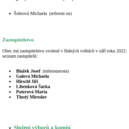
Šobrová Michaela (referent ou)
Zastupitelstvo
Obec má zastupitelstvo zvolené v řádných volbách v září roku 2022:
seznam zastupitelů:
Blažek Josef
(místostarosta)
Galová Michaela
Hirschl Jiří
Líbenková Šárka
Paterová Marta
Tlustý Miroslav
Složení výborů a komisí