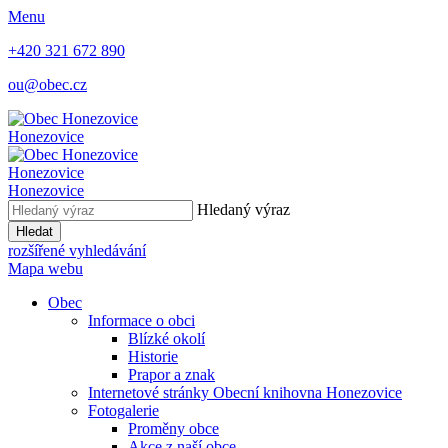
Menu
+420 321 672 890
ou@obec.cz
Honezovice
Honezovice
Honezovice
Hledaný výraz
Hledat
rozšířené vyhledávání
Mapa webu
Obec
Informace o obci
Blízké okolí
Historie
Prapor a znak
Internetové stránky Obecní knihovna Honezovice
Fotogalerie
Proměny obce
Akce z naší obce