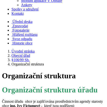
Mobilní aplikace V Obraze
Ankety
Spolky a sdružení
Kontakt
Úřední deska
Zpravodaj
Fotogalerie
Hlášení rozhlasu
Svoz odpadu
Historie obce
Úvodní stránka
Obecní úřad
§106⁄99 Sb.
Organizační struktura
Organizační struktura
Organizační struktura úřadu
Činnost úřadu obce je zajišťována prostřednictvím agendy starosty
obce
ing. Ivy Fictumové
- které jsou podřízeni: