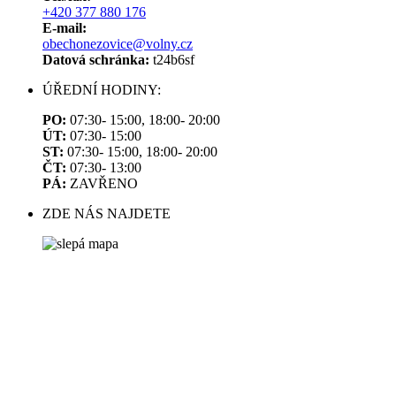
+420 377 880 176
E-mail:
obechonezovice@volny.cz
Datová schránka:
t24b6sf
ÚŘEDNÍ HODINY:
PO:
07:30- 15:00, 18:00- 20:00
ÚT:
07:30- 15:00
ST:
07:30- 15:00, 18:00- 20:00
ČT:
07:30- 13:00
PÁ:
ZAVŘENO
ZDE NÁS NAJDETE