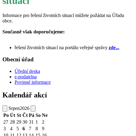
situací
Informace pro řešení životních situací můžete požádat na Úřadu
obce.
Současně však doporučujeme:
řešení životních situací na portálu veřejné správy
zde...
Obecní úřad
Úřední deska
e-podatelna
Povinné informace
Kalendář akcí
Srpen
2026
Po
Út
St
Čt
Pá
So
Ne
27
28
29
30
31
1
2
3
4
5
6
7
8
9
10
11
12
13
14
15
16