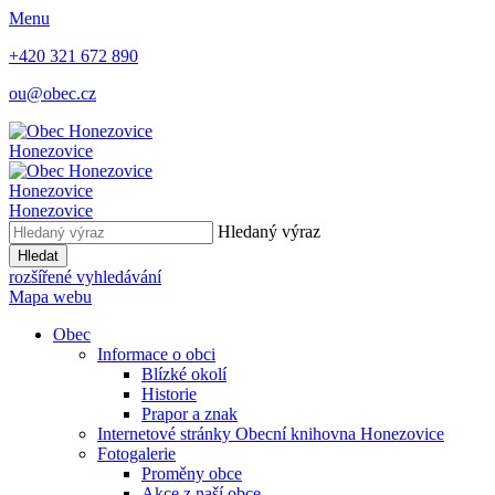
Menu
+420 321 672 890
ou@obec.cz
Honezovice
Honezovice
Honezovice
Hledaný výraz
Hledat
rozšířené vyhledávání
Mapa webu
Obec
Informace o obci
Blízké okolí
Historie
Prapor a znak
Internetové stránky Obecní knihovna Honezovice
Fotogalerie
Proměny obce
Akce z naší obce