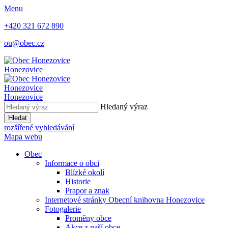
Menu
+420 321 672 890
ou@obec.cz
Honezovice
Honezovice
Honezovice
Hledaný výraz
Hledat
rozšířené vyhledávání
Mapa webu
Obec
Informace o obci
Blízké okolí
Historie
Prapor a znak
Internetové stránky Obecní knihovna Honezovice
Fotogalerie
Proměny obce
Akce z naší obce