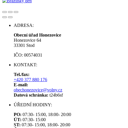
ADRESA:
Obecní úřad Honezovice
Honezovice 64
33301 Stod
IČO: 00574031
KONTAKT:
Tel./fax:
+420 377 880 176
E-mail:
obechonezovice@volny.cz
Datová schránka:
t24b6sf
ÚŘEDNÍ HODINY:
PO:
07:30- 15:00, 18:00- 20:00
ÚT:
07:30- 15:00
ST:
07:30- 15:00, 18:00- 20:00