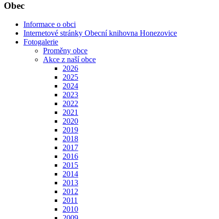
Obec
Informace o obci
Internetové stránky Obecní knihovna Honezovice
Fotogalerie
Proměny obce
Akce z naší obce
2026
2025
2024
2023
2022
2021
2020
2019
2018
2017
2016
2015
2014
2013
2012
2011
2010
2009