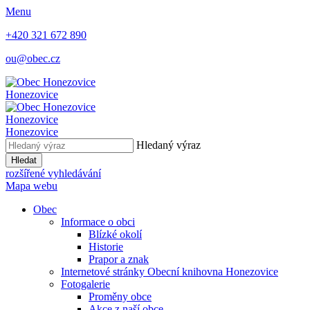
Menu
+420 321 672 890
ou@obec.cz
Honezovice
Honezovice
Honezovice
Hledaný výraz
Hledat
rozšířené vyhledávání
Mapa webu
Obec
Informace o obci
Blízké okolí
Historie
Prapor a znak
Internetové stránky Obecní knihovna Honezovice
Fotogalerie
Proměny obce
Akce z naší obce