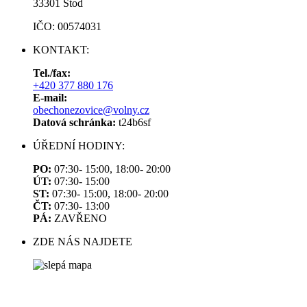
33301 Stod
IČO: 00574031
KONTAKT:
Tel./fax:
+420 377 880 176
E-mail:
obechonezovice@volny.cz
Datová schránka:
t24b6sf
ÚŘEDNÍ HODINY:
PO:
07:30- 15:00, 18:00- 20:00
ÚT:
07:30- 15:00
ST:
07:30- 15:00, 18:00- 20:00
ČT:
07:30- 13:00
PÁ:
ZAVŘENO
ZDE NÁS NAJDETE