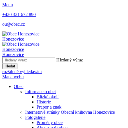
Menu
+420 321 672 890
ou@obec.cz
Honezovice
Honezovice
Honezovice
Hledaný výraz
Hledat
rozšířené vyhledávání
Mapa webu
Obec
Informace o obci
Blízké okolí
Historie
Prapor a znak
Internetové stránky Obecní knihovna Honezovice
Fotogalerie
Proměny obce
Akce z naší obce