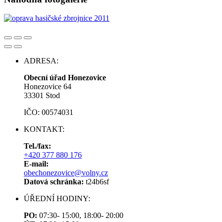
ADRESA:
Obecní úřad Honezovice
Honezovice 64
33301 Stod
IČO: 00574031
KONTAKT:
Tel./fax:
+420 377 880 176
E-mail:
obechonezovice@volny.cz
Datová schránka:
t24b6sf
ÚŘEDNÍ HODINY:
PO:
07:30- 15:00, 18:00- 20:00