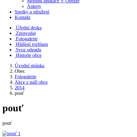
Mobilní aplikace V Obraze
Ankety
Spolky a sdružení
Kontakt
Úřední deska
Zpravodaj
Fotogalerie
Hlášení rozhlasu
Svoz odpadu
Historie obce
Úvodní stránka
Obec
Fotogalerie
Akce z naší obce
2014
pouť
pouť
pouť