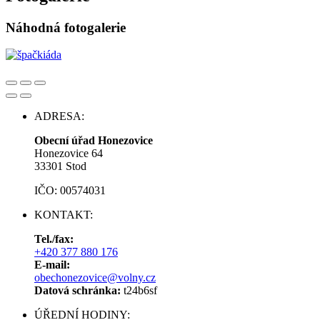
Náhodná fotogalerie
ADRESA:
Obecní úřad Honezovice
Honezovice 64
33301 Stod
IČO: 00574031
KONTAKT:
Tel./fax:
+420 377 880 176
E-mail:
obechonezovice@volny.cz
Datová schránka:
t24b6sf
ÚŘEDNÍ HODINY: