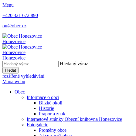
Menu
+420 321 672 890
ou@obec.cz
Honezovice
Honezovice
Honezovice
Hledaný výraz
Hledat
rozšířené vyhledávání
Mapa webu
Obec
Informace o obci
Blízké okolí
Historie
Prapor a znak
Internetové stránky Obecní knihovna Honezovice
Fotogalerie
Proměny obce
Akce z naší obce