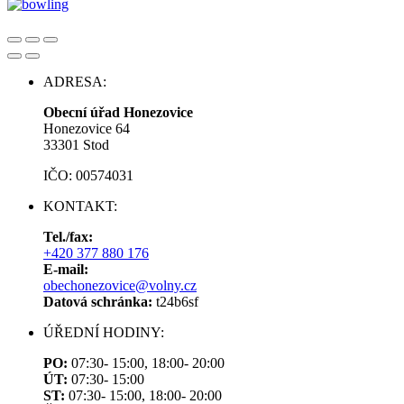
ADRESA:
Obecní úřad Honezovice
Honezovice 64
33301 Stod
IČO: 00574031
KONTAKT:
Tel./fax:
+420 377 880 176
E-mail:
obechonezovice@volny.cz
Datová schránka:
t24b6sf
ÚŘEDNÍ HODINY:
PO:
07:30- 15:00, 18:00- 20:00
ÚT:
07:30- 15:00
ST:
07:30- 15:00, 18:00- 20:00