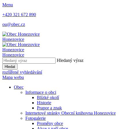
Menu
+420 321 672 890
ou@obec.cz
Honezovice
Honezovice
Honezovice
Hledaný výraz
Hledat
rozšířené vyhledávání
Mapa webu
Obec
Informace o obci
Blízké okolí
Historie
Prapor a znak
Internetové stránky Obecní knihovna Honezovice
Fotogalerie
Proměny obce
Akce z naší obce