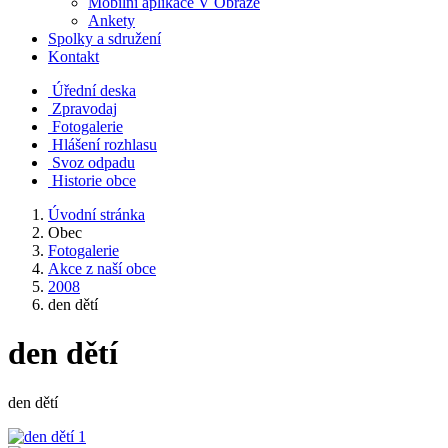
Mobilní aplikace V Obraze
Ankety
Spolky a sdružení
Kontakt
Úřední deska
Zpravodaj
Fotogalerie
Hlášení rozhlasu
Svoz odpadu
Historie obce
Úvodní stránka
Obec
Fotogalerie
Akce z naší obce
2008
den dětí
den dětí
den dětí