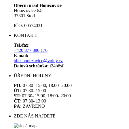
Obecní úřad Honezovice
Honezovice 64
33301 Stod
IČO: 00574031
KONTAKT:
Tel./fax:
+420 377 880 176
E-mail:
obechonezovice@volny.cz
Datová schránka:
t24b6sf
ÚŘEDNÍ HODINY:
PO:
07:30- 15:00, 18:00- 20:00
ÚT:
07:30- 15:00
ST:
07:30- 15:00, 18:00- 20:00
ČT:
07:30- 13:00
PÁ:
ZAVŘENO
ZDE NÁS NAJDETE