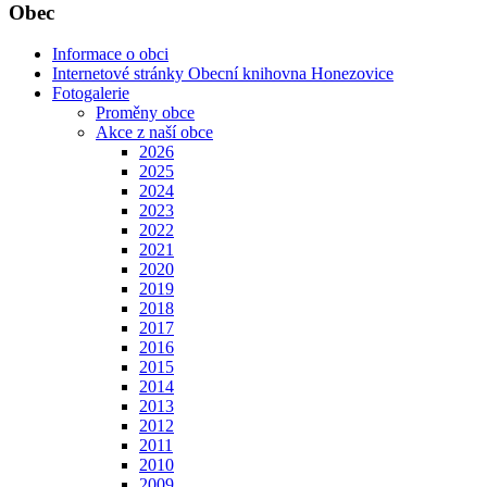
Obec
Informace o obci
Internetové stránky Obecní knihovna Honezovice
Fotogalerie
Proměny obce
Akce z naší obce
2026
2025
2024
2023
2022
2021
2020
2019
2018
2017
2016
2015
2014
2013
2012
2011
2010
2009