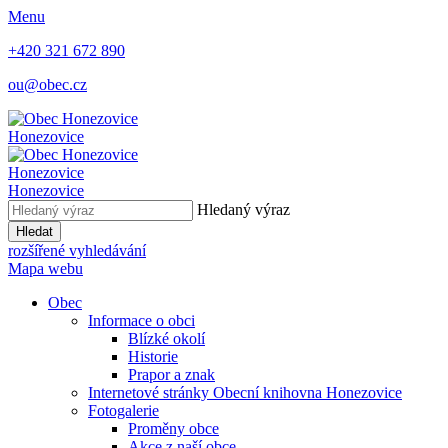
Menu
+420 321 672 890
ou@obec.cz
Honezovice
Honezovice
Honezovice
Hledaný výraz
Hledat
rozšířené vyhledávání
Mapa webu
Obec
Informace o obci
Blízké okolí
Historie
Prapor a znak
Internetové stránky Obecní knihovna Honezovice
Fotogalerie
Proměny obce
Akce z naší obce