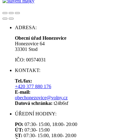
ADRESA:
Obecní úřad Honezovice
Honezovice 64
33301 Stod
IČO: 00574031
KONTAKT:
Tel./fax:
+420 377 880 176
E-mail:
obechonezovice@volny.cz
Datová schránka:
t24b6sf
ÚŘEDNÍ HODINY:
PO:
07:30- 15:00, 18:00- 20:00
ÚT:
07:30- 15:00
ST:
07:30- 15:00, 18:00- 20:00