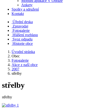
Mobilní aplikace V Obraze
Ankety
Spolky a sdružení
Kontakt
Úřední deska
Zpravodaj
Fotogalerie
Hlášení rozhlasu
Svoz odpadu
Historie obce
Úvodní stránka
Obec
Fotogalerie
Akce z naší obce
2007
střelby
střelby
střelby