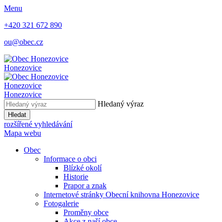
Menu
+420 321 672 890
ou@obec.cz
Honezovice
Honezovice
Honezovice
Hledaný výraz
Hledat
rozšířené vyhledávání
Mapa webu
Obec
Informace o obci
Blízké okolí
Historie
Prapor a znak
Internetové stránky Obecní knihovna Honezovice
Fotogalerie
Proměny obce
Akce z naší obce