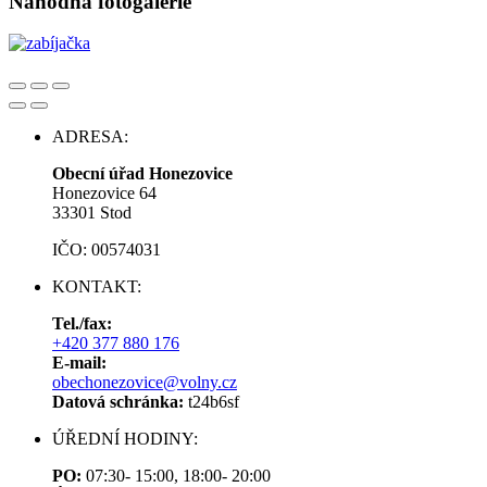
Náhodná fotogalerie
ADRESA:
Obecní úřad Honezovice
Honezovice 64
33301 Stod
IČO: 00574031
KONTAKT:
Tel./fax:
+420 377 880 176
E-mail:
obechonezovice@volny.cz
Datová schránka:
t24b6sf
ÚŘEDNÍ HODINY:
PO:
07:30- 15:00, 18:00- 20:00