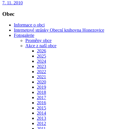
7. 11. 2010
Obec
Informace o obci
Internetové stránky Obecní knihovna Honezovice
Fotogalerie
Proměny obce
Akce z naší obce
2026
2025
2024
2023
2022
2021
2020
2019
2018
2017
2016
2015
2014
2013
2012
2011