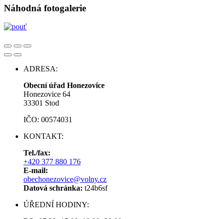
Náhodná fotogalerie
ADRESA:
Obecní úřad Honezovice
Honezovice 64
33301 Stod
IČO: 00574031
KONTAKT:
Tel./fax:
+420 377 880 176
E-mail:
obechonezovice@volny.cz
Datová schránka:
t24b6sf
ÚŘEDNÍ HODINY: