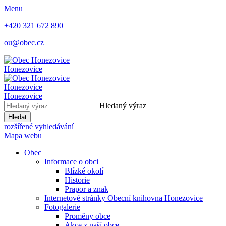
Menu
+420 321 672 890
ou@obec.cz
Honezovice
Honezovice
Honezovice
Hledaný výraz
Hledat
rozšířené vyhledávání
Mapa webu
Obec
Informace o obci
Blízké okolí
Historie
Prapor a znak
Internetové stránky Obecní knihovna Honezovice
Fotogalerie
Proměny obce
Akce z naší obce