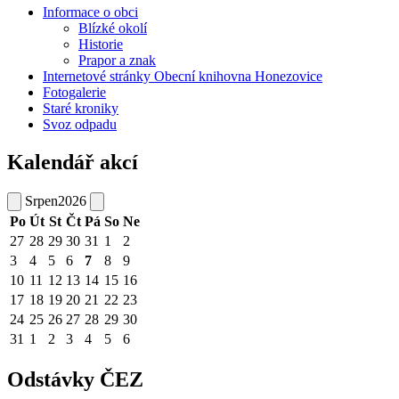
Informace o obci
Blízké okolí
Historie
Prapor a znak
Internetové stránky Obecní knihovna Honezovice
Fotogalerie
Staré kroniky
Svoz odpadu
Kalendář akcí
Srpen
2026
Po
Út
St
Čt
Pá
So
Ne
27
28
29
30
31
1
2
3
4
5
6
7
8
9
10
11
12
13
14
15
16
17
18
19
20
21
22
23
24
25
26
27
28
29
30
31
1
2
3
4
5
6
Odstávky ČEZ