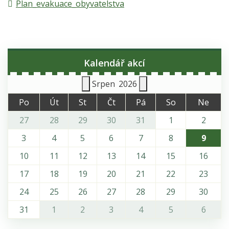
Plan_evakuace_obyvatelstva
Kalendář akcí
Srpen
2026
Po
Út
St
Čt
Pá
So
Ne
27
28
29
30
31
1
2
3
4
5
6
7
8
9
10
11
12
13
14
15
16
17
18
19
20
21
22
23
24
25
26
27
28
29
30
31
1
2
3
4
5
6