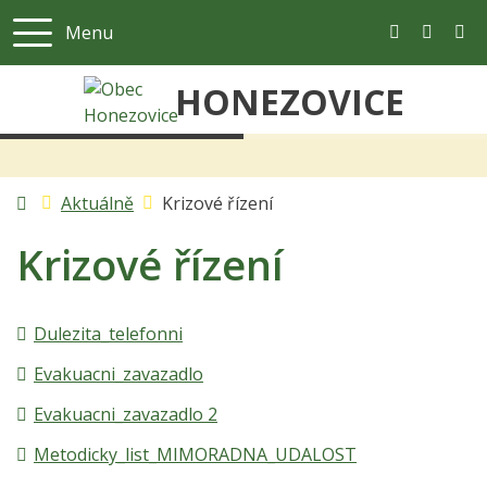
Menu
+420 321 67
ou@obe
HONEZOVICE
Úvodní stránka
Aktuálně
Krizové řízení
Krizové řízení
Dulezita_telefonni
Evakuacni_zavazadlo
Evakuacni_zavazadlo 2
Metodicky_list_MIMORADNA_UDALOST