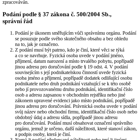
zpracováván.
Podání podle § 37 zákona č. 500/2004 Sb.,
správní řád
Podání je úkonem směřujícím vůči správnímu orgánu. Podání
se posuzuje podle svého skutečného obsahu a bez ohledu
na to, jak je označeno.
Z podání musí být patrno, kdo je činí, které věci se týká
a co se navrhuje. Fyzická osoba uvede v podání jméno,
příjmení, datum narození a místo trvalého pobytu, popřípadě
jinou adresu pro doručování podle § 19 odst. 4. V podání
souvisejícím s její podnikatelskou činností uvede fyzická
osoba jméno a příjmení, popřípadě dodatek odlišující osobu
podnikatele nebo druh podnikání vztahující se k této osobě
nebo jí provozovanému druhu podnikání, identifikační číslo
osob a adresu zapsanou v obchodním rejstříku nebo jiné
zákonem upravené evidenci jako místo podnikání, popřípadě
jinou adresu pro doručování. Právnická osoba uvede v podání
svůj název nebo obchodní firmu, identifikační číslo osob nebo
obdobný údaj a adresu sídla, popřípadě jinou adresu
pro doručování. Podání musí obsahovat označení správního
orgánu, jemuž je určeno, další náležitosti, které stanoví zákon,
a podpis osoby, která je činí.
Nemá-li podání předepsané náležitosti nebo trpí-li jinými