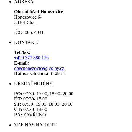
ADRESA:
Obecní úřad Honezovice
Honezovice 64
33301 Stod
IČO: 00574031
KONTAKT:
Tel./fax:
+420 377 880 176
E-mail:
obechonezovice@volny.cz
Datová schránka:
t24b6sf
ÚŘEDNÍ HODINY:
PO:
07:30- 15:00, 18:00- 20:00
ÚT:
07:30- 15:00
ST:
07:30- 15:00, 18:00- 20:00
ČT:
07:30- 13:00
PÁ:
ZAVŘENO
ZDE NÁS NAJDETE