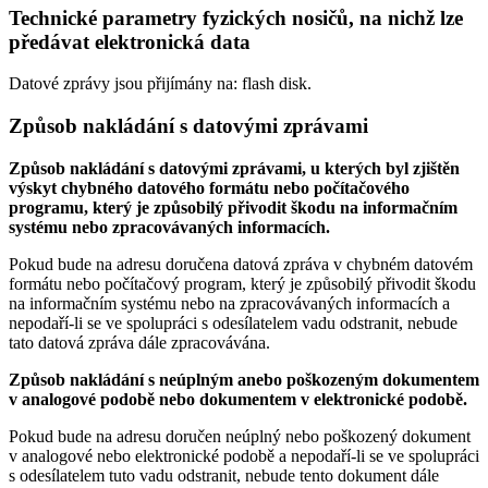
Technické parametry fyzických nosičů, na nichž lze
předávat elektronická data
Datové zprávy jsou přijímány na:
flash disk.
Způsob nakládání s datovými zprávami
Způsob nakládání s datovými zprávami, u kterých byl zjištěn
výskyt chybného datového formátu nebo počítačového
programu, který je způsobilý přivodit škodu na informačním
systému nebo zpracovávaných informacích.
Pokud bude na adresu doručena datová zpráva v chybném datovém
formátu nebo počítačový program, který je způsobilý přivodit škodu
na informačním systému nebo na zpracovávaných informacích a
nepodaří-li se ve spolupráci s odesílatelem vadu odstranit, nebude
tato datová zpráva dále zpracovávána.
Způsob nakládání s neúplným anebo poškozeným dokumentem
v analogové podobě nebo dokumentem v elektronické podobě.
Pokud bude na adresu doručen neúplný nebo poškozený dokument
v analogové nebo elektronické podobě a nepodaří-li se ve spolupráci
s odesílatelem tuto vadu odstranit, nebude tento dokument dále