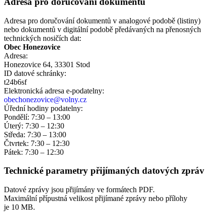
Adresa pro doručování dokumentů
Adresa pro doručování dokumentů v analogové podobě (listiny)
nebo dokumentů v digitální podobě předávaných na přenosných
technických nosičích dat:
Obec Honezovice
Adresa:
Honezovice 64, 33301 Stod
ID datové schránky:
t24b6sf
Elektronická adresa e‑podatelny:
obechonezovice@volny.cz
Úřední hodiny podatelny:
Pondělí: 7:30 – 13:00
Úterý: 7:30 – 12:30
Středa: 7:30 – 13:00
Čtvrtek: 7:30 – 12:30
Pátek: 7:30 – 12:30
Technické parametry přijímaných datových zpráv
Datové zprávy jsou přijímány ve formátech
PDF.
Maximální přípustná velikost přijímané zprávy nebo přílohy
je
10 MB
.