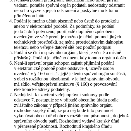
vadami, pomůže správní orgán podateli nedostatky odstranit
nebo ho vyzve k jejich odstranění a poskytne mu k tomu
přiměřenou lhůtu.
Podání je možno učinit písemně nebo ústně do protokolu
anebo v elektronické podobě. Za podmínky, že podání
je do 5 dnů potvrzeno, popřípadě doplněno způsobem
uvedeným ve větě první, je možno je učinit pomocí jiných
technických prostředků, zejména prostřednictvím dálnopisu,
telefaxu nebo veřejné datové sítě bez použití podpisu.
Podání se činí u správního orgánu, který je věcně a místně
příslušný. Podání je učiněno dnem, kdy tomuto orgánu došlo.
Není-li správní orgán schopen zajistit přijímání podání
v elektronické podobě podle odstavce 4, uzavře osoba
uvedená v § 160 odst. 1. jejíž je tento správní orgán součástí,
s obcí s rozšířenou působností, v jejímž správním obvodu
má sídlo, veřejnoprávní smlouvu (§ 160) o provozování
elektronické adresy podatelny.
Nedojde-li k uzavření veřejnoprávní smlouvy podle
odstavce 7, postupuje se v případě obecního úřadu podle
zvláštního zákona: v případě jiného správního orgánu
rozhodne krajský úřad, že pro něj bude tuto povinnost
vykonávat obecní úřad obce s rozšířenou působností, do jehož
správního obvodu patří. Rozhodnutí vydává krajský úřad
v přenesené působnosti. Rozhodnutí krajského úřadu