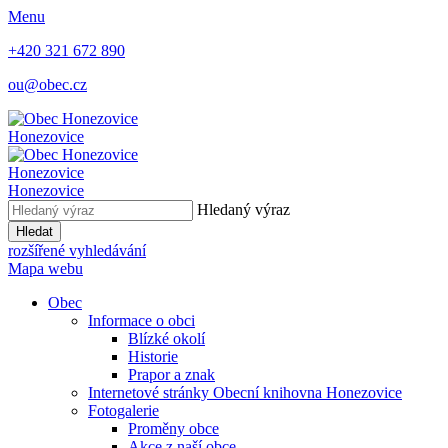
Menu
+420 321 672 890
ou@obec.cz
Honezovice
Honezovice
Honezovice
Hledaný výraz
Hledat
rozšířené vyhledávání
Mapa webu
Obec
Informace o obci
Blízké okolí
Historie
Prapor a znak
Internetové stránky Obecní knihovna Honezovice
Fotogalerie
Proměny obce
Akce z naší obce