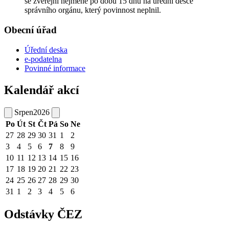
se zveřejní nejméně po dobu 15 dnů na úřední desce
správního orgánu, který povinnost neplnil.
Obecní úřad
Úřední deska
e-podatelna
Povinné informace
Kalendář akcí
Srpen
2026
Po
Út
St
Čt
Pá
So
Ne
27
28
29
30
31
1
2
3
4
5
6
7
8
9
10
11
12
13
14
15
16
17
18
19
20
21
22
23
24
25
26
27
28
29
30
31
1
2
3
4
5
6
Odstávky ČEZ