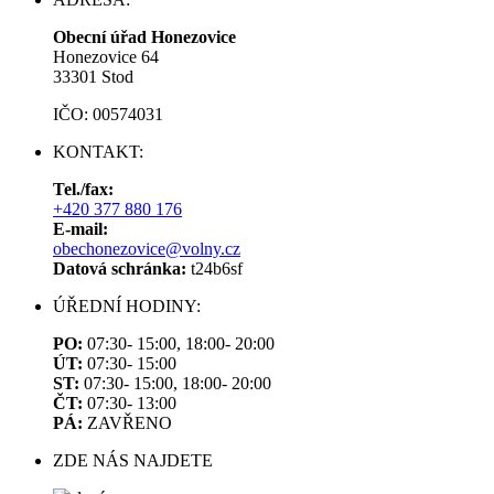
Obecní úřad Honezovice
Honezovice 64
33301 Stod
IČO: 00574031
KONTAKT:
Tel./fax:
+420 377 880 176
E-mail:
obechonezovice@volny.cz
Datová schránka:
t24b6sf
ÚŘEDNÍ HODINY:
PO:
07:30- 15:00, 18:00- 20:00
ÚT:
07:30- 15:00
ST:
07:30- 15:00, 18:00- 20:00
ČT:
07:30- 13:00
PÁ:
ZAVŘENO
ZDE NÁS NAJDETE