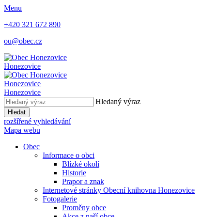
Menu
+420 321 672 890
ou@obec.cz
Honezovice
Honezovice
Honezovice
Hledaný výraz
Hledat
rozšířené vyhledávání
Mapa webu
Obec
Informace o obci
Blízké okolí
Historie
Prapor a znak
Internetové stránky Obecní knihovna Honezovice
Fotogalerie
Proměny obce
Akce z naší obce